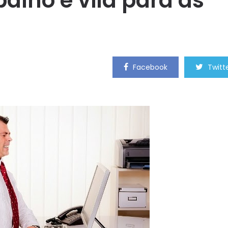
alho é vilã para as
Facebook
Twitt