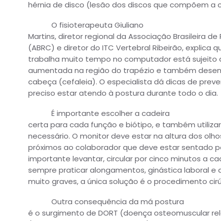
hérnia de disco (lesão dos discos que compõem a co
O fisioterapeuta Giuliano
Martins, diretor regional da Associação Brasileira d
(ABRC) e diretor do ITC Vertebral Ribeirão, explica q
trabalha muito tempo no computador está sujeito 
aumentada na região do trapézio e também desenvo
cabeça (cefaleia). O especialista dá dicas de preve
preciso estar atendo à postura durante todo o dia.
É importante escolher a cadeira
certa para cada função e biótipo, e também utiliz
necessário. O monitor deve estar na altura dos olh
próximos ao colaborador que deve estar sentado pe
importante levantar, circular por cinco minutos a 
sempre praticar alongamentos, ginástica laboral e a
muito graves, a única solução é o procedimento cirúr
Outra consequência da má postura
é o surgimento de DORT (doença osteomuscular rel