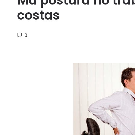
Má postura no trab
costas
0