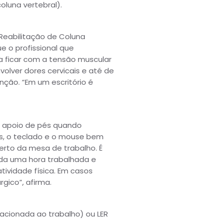
luna vertebral).
e Reabilitação de Coluna
ue o profissional que
a ficar com a tensão muscular
lver dores cervicais e até de
nção. “Em um escritório é
ar apoio de pés quando
os, o teclado e o mouse bem
rto da mesa de trabalho. É
cada uma hora trabalhada e
tividade física. Em casos
gico”, afirma.
acionada ao trabalho) ou LER