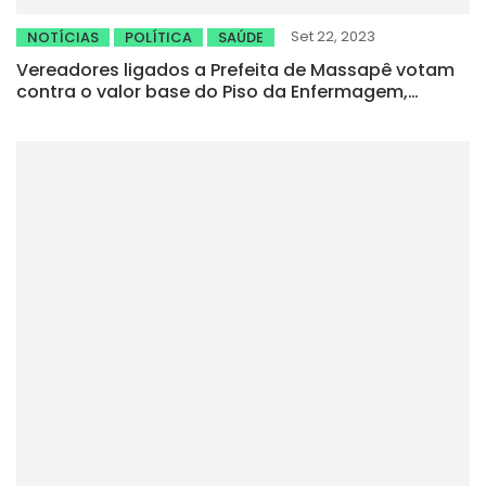
Set 22, 2023
NOTÍCIAS
POLÍTICA
SAÚDE
Vereadores ligados a Prefeita de Massapê votam
contra o valor base do Piso da Enfermagem,
gerando indignação na categoria