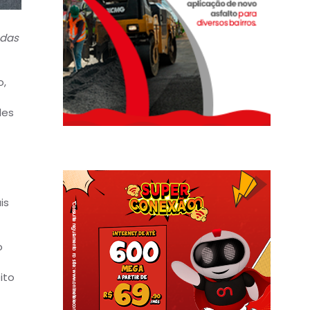
adas
o,
des
is
o
ito