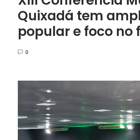
XIII Conferência M
Quixadá tem ampl
popular e foco no 
0