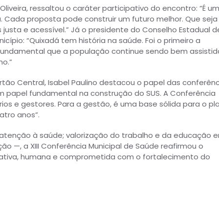
iveira, ressaltou o caráter participativo do encontro: “É u
. Cada proposta pode construir um futuro melhor. Que sej
justa e acessível.” Já o presidente do Conselho Estadual d
cípio: “Quixadá tem história na saúde. Foi o primeiro a
É fundamental que a população continue sendo bem assistid
ho.”
ão Central, Isabel Paulino destacou o papel das conferênc
m papel fundamental na construção do SUS. A Conferência
rios e gestores. Para a gestão, é uma base sólida para o pl
atro anos”.
atenção à saúde; valorização do trabalho e da educação 
ção —, a XIII Conferência Municipal de Saúde reafirmou o
ativa, humana e comprometida com o fortalecimento do