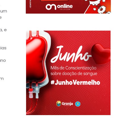
m
a um
e
a, e
ias
ano
em