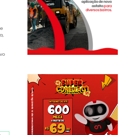
de
a,
ivo