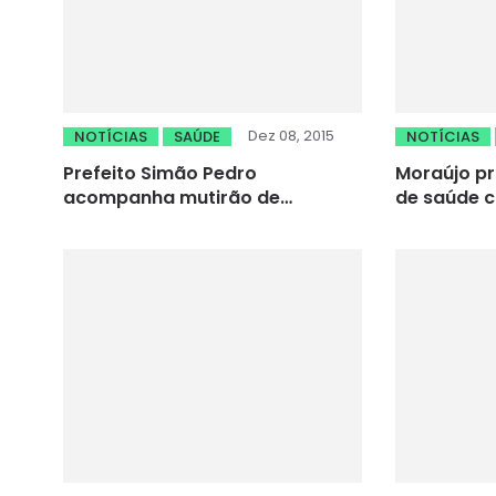
Dez 08, 2015
NOTÍCIAS
SAÚDE
NOTÍCIAS
Prefeito Simão Pedro
Moraújo p
acompanha mutirão de
de saúde 
cirurgias de cataratas
oftalmológ
raio-x