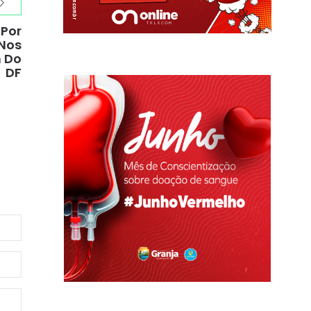
 Por
 Nos
m Do
DF