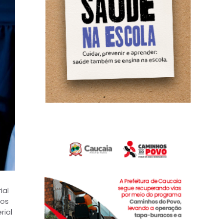
ial
ios
rial