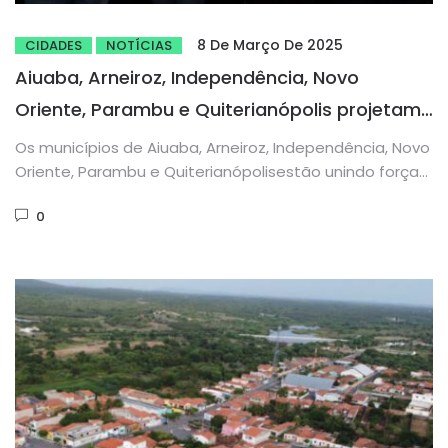
8 De Março De 2025
CIDADES
NOTÍCIAS
Aiuaba, Arneiroz, Independência, Novo
Oriente, Parambu e Quiterianópolis projetam
a I Festa do Cordeiro dos Inhamuns com
Os municípios de Aiuaba, Arneiroz, Independência, Novo
apoio da FAEC
Oriente, Parambu e Quiterianópolisestão unindo forças
para a realização da I Festa do Cordeiro...
0