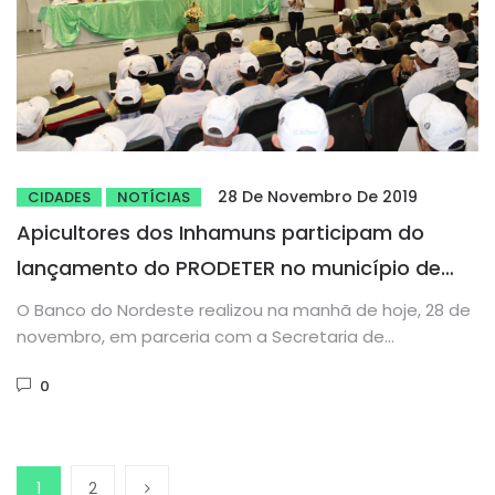
28 De Novembro De 2019
CIDADES
NOTÍCIAS
Apicultores dos Inhamuns participam do
lançamento do PRODETER no município de
Parambu
O Banco do Nordeste realizou na manhã de hoje, 28 de
novembro, em parceria com a Secretaria de
Agricultura...
0
1
2