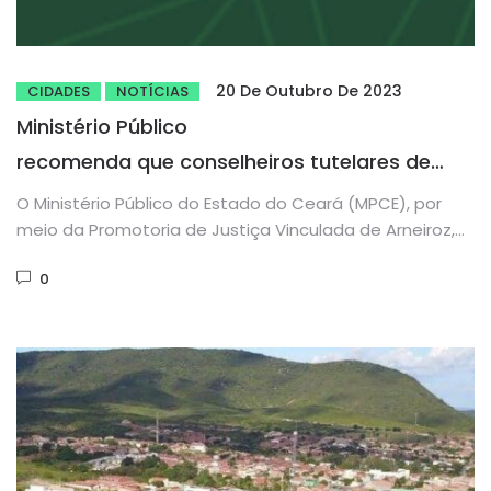
20 De Outubro De 2023
CIDADES
NOTÍCIAS
Ministério Público
recomenda que conselheiros tutelares de
Arneiroz sejam capacitados para utilizar
O Ministério Público do Estado do Ceará (MPCE), por
sistema de informações
meio da Promotoria de Justiça Vinculada de Arneiroz,
expediu, nesta...
0