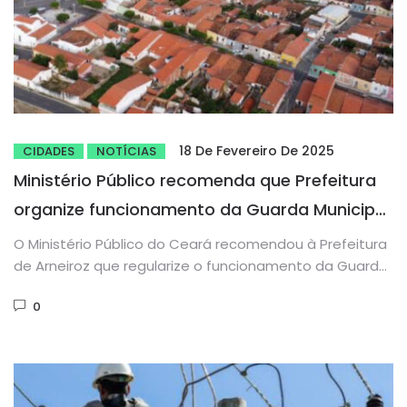
18 De Fevereiro De 2025
CIDADES
NOTÍCIAS
Ministério Público recomenda que Prefeitura
organize funcionamento da Guarda Municipal
de Arneiroz
O Ministério Público do Ceará recomendou à Prefeitura
de Arneiroz que regularize o funcionamento da Guarda
Municipal. O MP...
0