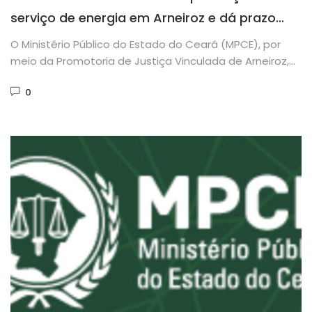
serviço de energia em Arneiroz e dá prazo
para Enel explicar problemas na rede
O Ministério Público do Estado do Ceará (MPCE), por
meio da Promotoria de Justiça Vinculada de Arneiroz,
instaurou procedimento...
0