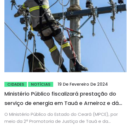
19 De Fevereiro De 2024
CIDADES
NOTÍCIAS
Ministério Público fiscalizará prestação do
serviço de energia em Tauá e Arneiroz e dá
prazo para Enel explicar problemas
O Ministério Público do Estado do Ceará (MPCE), por
meio da 2ª Promotoria de Justiça de Tauá e da...