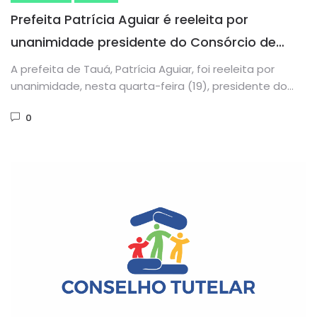
Prefeita Patrícia Aguiar é reeleita por
unanimidade presidente do Consórcio de
Saúde da Microrregião de Tauá
A prefeita de Tauá, Patrícia Aguiar, foi reeleita por
unanimidade, nesta quarta-feira (19), presidente do
Consórcio Público de Saúde...
0