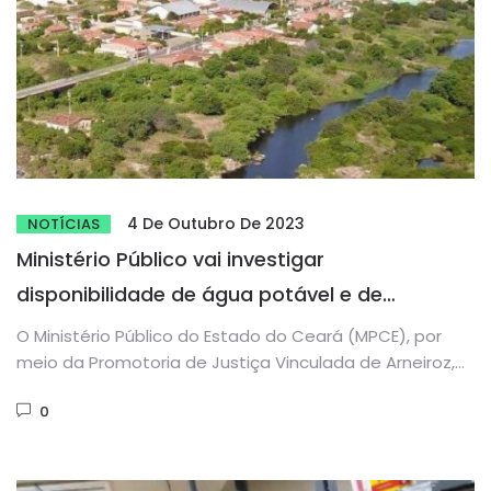
4 De Outubro De 2023
NOTÍCIAS
Ministério Público vai investigar
disponibilidade de água potável e de
esgotamento sanitário nas escolas públicas
O Ministério Público do Estado do Ceará (MPCE), por
de Arneiroz
meio da Promotoria de Justiça Vinculada de Arneiroz,
instaurou, nessa...
0