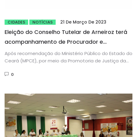
21 De Março De 2023
CIDADES
NOTÍCIAS
Eleição do Conselho Tutelar de Arneiroz terá
acompanhamento de Procurador e
Comissão Especial após recomendação do
Após recomendação do Ministério Público do Estado do
MPCE
Ceará (MPCE), por meio da Promotoria de Justiça da
Comarca de...
0