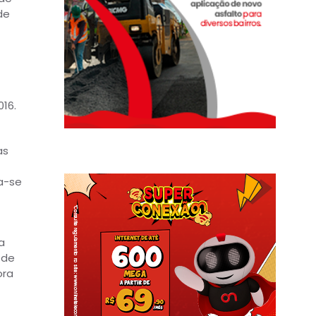
de
16.
as
a-se
a
 de
ora