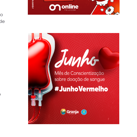
 o
 de
o