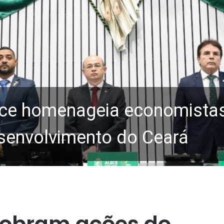
ce homenageia economistas 
senvolvimento do Ceará