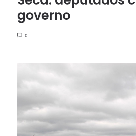
Seca: deputados 
governo
0