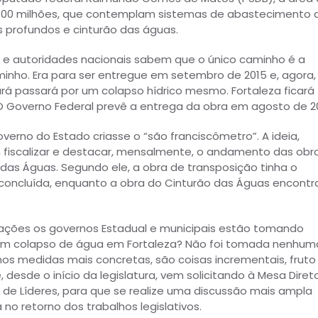
 600 milhões, que contemplam sistemas de abastecimento 
 profundos e cinturão das águas.
 e autoridades nacionais sabem que o único caminho é a
minho. Era para ser entregue em setembro de 2015 e, agora,
á passará por um colapso hídrico mesmo. Fortaleza ficará
 O Governo Federal prevê a entrega da obra em agosto de 20
verno do Estado criasse o “são franciscômetro”. A ideia,
 fiscalizar e destacar, mensalmente, o andamento das obr
 das Águas. Segundo ele, a obra de transposição tinha o
 concluída, enquanto a obra do Cinturão das Águas encontr
ações os governos Estadual e municipais estão tomando
um colapso de água em Fortaleza? Não foi tomada nenhum
s medidas mais concretas, são coisas incrementais, fruto
 desde o início da legislatura, vem solicitando à Mesa Diret
 de Líderes, para que se realize uma discussão mais ampla
no retorno dos trabalhos legislativos.