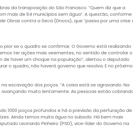
bras da transposição do São Francisco. “Quem diz que a
m mais de 64 municípios sem água”. A questão, conforme
de Obras contra a Seca (Dnocs), que “passa por uma crise
o pior se o quadro se confirmar. O Governo está realizando
mos ter ações mais veementes, no sentido de controlar o
em de haver um choque na população”, alertou o deputado
urar o quadro, não haverá governo que resolva. E no próximo
 na escavação dos poços. “A coisa está se agravando. Na
tá avançando muito lentamente. As pessoas estão cobrand
do 1000 poços profundos e há a previsão da perfuração de
trizes. Ainda temos muita água no subsolo. Há bem mais
eputado Leonardo Pinheiro (PSD), vice-líder do Governo na