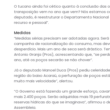
O tucano ainda foi cético quanto à conclusão das o
transposição vem no ano que vem? Nós estamos co
deputado, é reestruturar o Departamento Nacional 
recurso e pessoal”.
Medidas
“Medidas sérias precisam ser adotadas agora. Será 
campanha de racionalização do consumo, mas deve
desperdício. Mais um ano de seca será drástico. T
Antonio Granja (Pros), acrescentando que, “se perd
ano, até os poços secarão se não chover”.
Já o deputado Manoel Duca (Pros) pediu celeridade
região do baixo Acaraú, a perfuração de poços es
muito mais velocidade”, alertou.
“O Governo está fazendo um grande esforço, cavan
mais 2.400 poços. Serão adquiridas mais 19 perfura
reservas hídricas do que se imaginava”, afirmou o d
Assembleia.