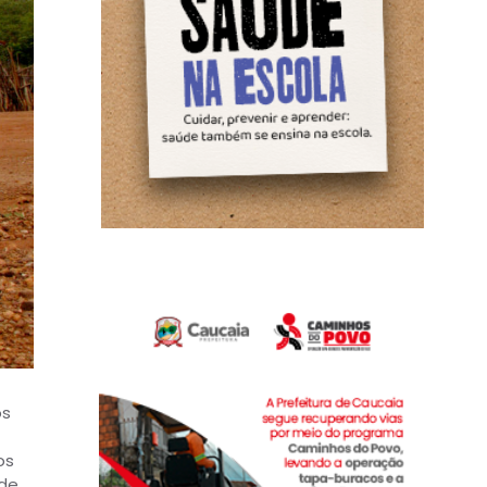
os
os
 de