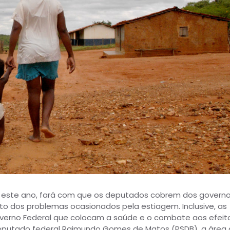
 este ano, fará com que os deputados cobrem dos govern
o dos problemas ocasionados pela estiagem. Inclusive, as
erno Federal que colocam a saúde e o combate aos efeit
eputado federal Raimundo Gomes de Matos (PSDB), a área