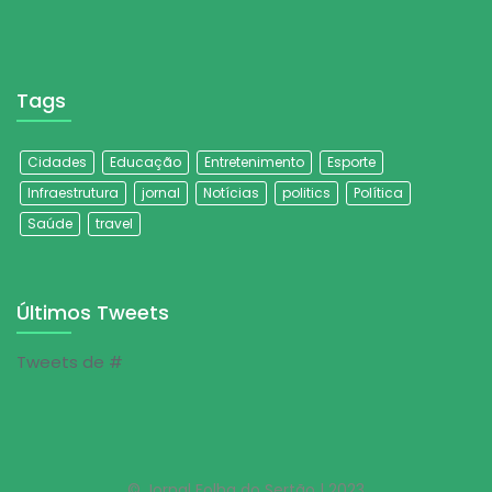
Tags
Cidades
Educação
Entretenimento
Esporte
Infraestrutura
jornal
Notícias
politics
Política
Saúde
travel
Últimos Tweets
Tweets de #
© Jornal Folha do Sertão | 2023