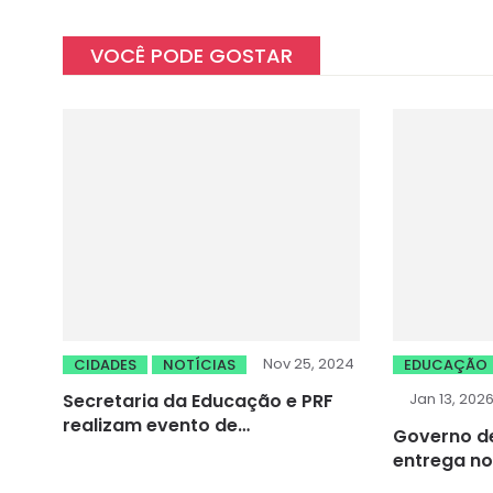
VOCÊ PODE GOSTAR
Nov 25, 2024
CIDADES
NOTÍCIAS
EDUCAÇÃO
Secretaria da Educação e PRF
Jan 13, 202
realizam evento de
Governo de
encerramento de Ciclo do
entrega n
Projeto EducarPRF
fortalecer