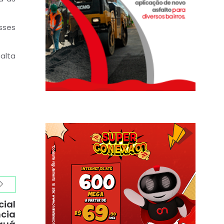
sses
alta
cial
ncia