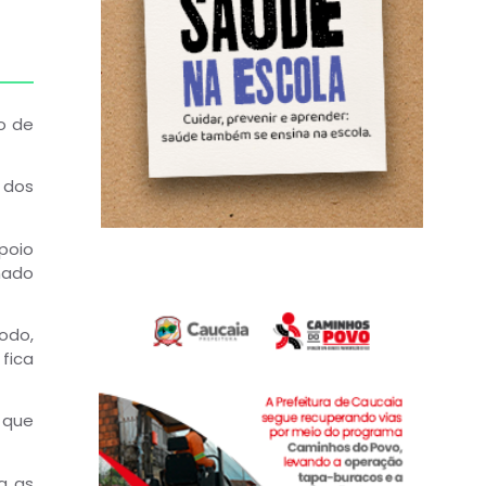
o de
 dos
poio
mado
odo,
fica
 que
a as