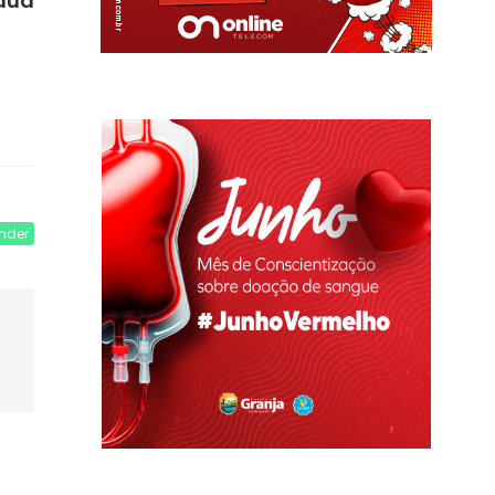
Tauá
nder