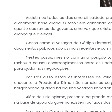
Assistimos todos os dias uma dificuldade p
à chamada base aliada. O fato vem ganhando gra
quanto aos rumos do governo, uma vez que existe
aliança que a elegeu.
Casos como a votação do Código Florestal,
documentos públicos são os mais recentes e com mai
Nestes casos, mesmo com uma posição tom
rachou e causou constrangimentos entre os Podere
para ajudar nas negociações.
Por trás disso estão os interesses de vári
enquanto a Presidenta Dilma não nomeia os cargo
barganhando quando há alguma votação importan
Além do fisiologismo, presente na grande mai
na base de apoio do governo existem políticos das m
No caso do Código Florestal, por exemplo, 