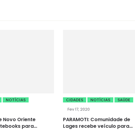
NOTÍCIAS
CIDADES
NOTÍCIAS
SAÚDE
6
Fev 17, 2020
 Novo Oriente
PARAMOTI: Comunidade de
otebooks para
Lages recebe veículo para
 planejamento
apoio a saúde