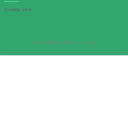
Tweets de #
© Jornal Folha do Sertão | 2023