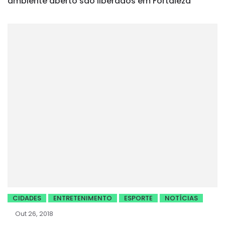
ambiente aberto são liberados em Fortaleza
CIDADES
ENTRETENIMENTO
ESPORTE
NOTÍCIAS
Out 26, 2018