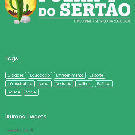
Tags
Cidades
Educação
Entretenimento
Esporte
Infraestrutura
jornal
Notícias
politics
Política
Saúde
travel
Últimos Tweets
Tweets de #