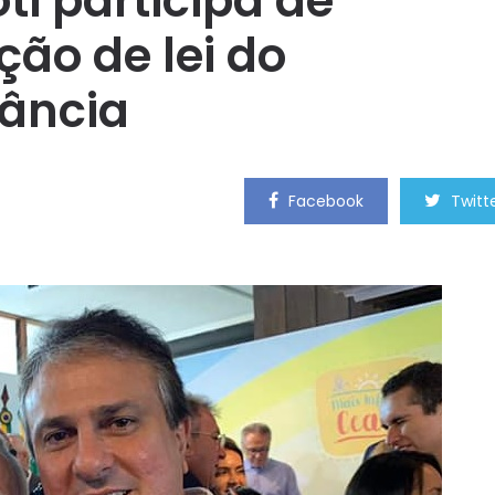
ti participa de
ão de lei do
fância
Facebook
Twitt