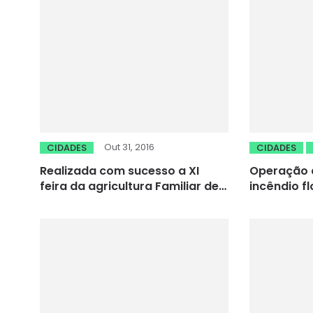
Out 31, 2016
CIDADES
CIDADES
Realizada com sucesso a XI
Operação d
feira da agricultura Familiar de
incêndio f
Parambu
apoio de a