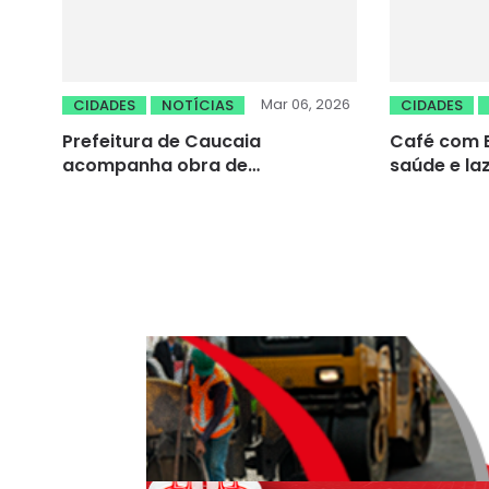
Mar 06, 2026
CIDADES
NOTÍCIAS
CIDADES
Prefeitura de Caucaia
Café com B
acompanha obra de
saúde e laz
saneamento e realiza visita
João dos Q
técnica no Conjunto
Metropolitano