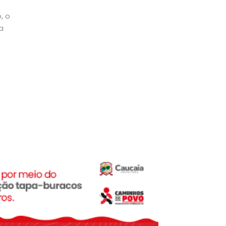
, o
a