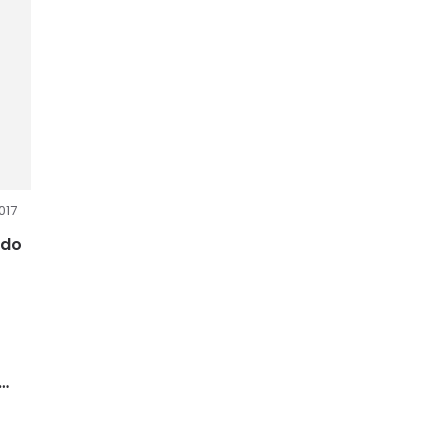
017
 do