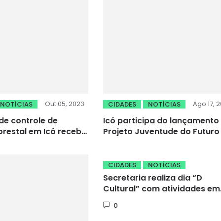
Out 05, 2023
Ago 17, 2
NOTÍCIAS
CIDADES
NOTÍCIAS
e controle de
Icó participa do lançamento
lorestal em Icó recebe
Projeto Juventude do Futuro
eronave da Ciopaer
CIDADES
NOTÍCIAS
Secretaria realiza dia “D
Cultural” com atividades em
Pedra Branca
0