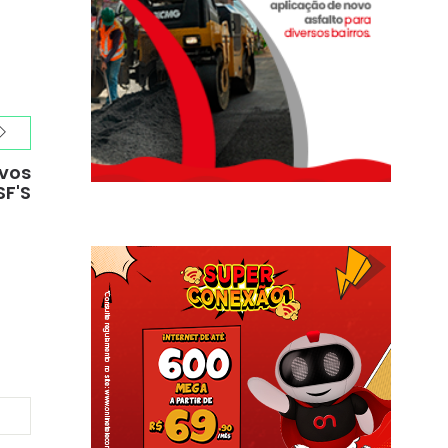
ovos
SF'S