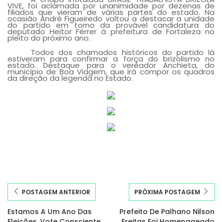
VIVE, foi aclamada por unanimidade por dezenas de
filiados que vieram de várias partes do estado. Na
ocasião André Figueiredo voltou a destacar a unidade
do partido em torno da provável candidatura do
deputado Heitor Férrer à prefeitura de Fortaleza no
pleito do próximo ano.
Todos dos chamados históricos do partido lá
estiveram para confirmar a força do brizolismo no
estado. Destaque para o vereador Anchieta, do
município de Boa Viagem, que irá compor os quadros
da direção da legenda no Estado.
POSTAGEM ANTERIOR
PRÓXIMA POSTAGEM
Estamos A Um Ano Das
Prefeito De Palhano Nilson
Eleições, Vote Consciente
Freitas Foi Homenageado