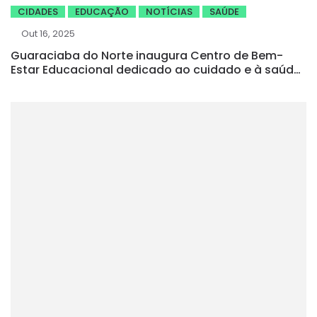
CIDADES
EDUCAÇÃO
NOTÍCIAS
SAÚDE
Out 16, 2025
Guaraciaba do Norte inaugura Centro de Bem-
Estar Educacional dedicado ao cuidado e à saúde
mental dos professores