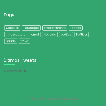
Tags
Cidades
Educação
Entretenimento
Esporte
Infraestrutura
jornal
Notícias
politics
Política
Saúde
travel
Últimos Tweets
Tweets de #
© Jornal Folha do Sertão | 2023