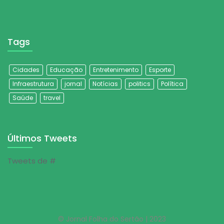
Tags
Cidades
Educação
Entretenimento
Esporte
Infraestrutura
jornal
Notícias
politics
Política
Saúde
travel
Últimos Tweets
Tweets de #
© Jornal Folha do Sertão | 2023