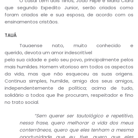
O casal tem dois filhos, João Filipe e Maria Clara
que segundo Expedito Junior, serão criados como
foram criados ele e sua esposa, de acordo com os
ensinamentos cristãos.
TAUÁ
Tauaense nato, muito conhecido e
querido, devota um amor indescritível
pela sua cidade e pelo seu povo, principalmente pelos
mais humildes. Homem vitorioso em todos os aspectos
da vida, mas que não esqueceu as suas origens.
Continua simples, humilde, amigo dos seus amigos,
independentemente de política; acima de tudo,
solidário a todos que lhe procuram, respeitador e fino
no trato social.
“Sem querer ser tautológico e repetitivo,
nessa frase, quero melhorar a vida dos meus
conterrâneos, quero que eles tenham a mesma
oportunidade que eu tive, quero que eles