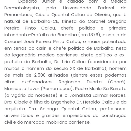
Expedito Júnior é casado com a Médica
Dermatologista, pela Universidade Federal de
Pernambuco, Cibele Quental Callou de Oliveira, que é
natural de Barbalha-CE, trineta do Coronel Gregório
Pereira Pinto Callou, chefe político e primeiro
intendente-Prefeito de Barbalha (em 1876), bisneta do
Coronel José Pereira Pinto Callou, o maior potentado
em terras do cariri e chefe político de Barbalha; neta
do legendário medico caririense, chefe político e ex-
prefeito de Barbalha, Dr. Lirio Callou (considerado por
muitos o homem do século XX de Barbalha), homem
de mais de 2.500 afilhados (dentre estes podemos
citar: ex-Senadores Reginaldo Duarte (Ceará),
Mansueto Lavor (Pernambuco), Padre Murilo Sá Barreto
(o vigário do nordeste) e o Jornalista Edilmar Norões.
Dra. Cibele é filha do Engenheiro Dr. Heraldo Callou e da
arquiteta Dra. Solange Quental Callou, professores
universitários e grandes empresários da construção
civil e do mercado imobiliário caririense.