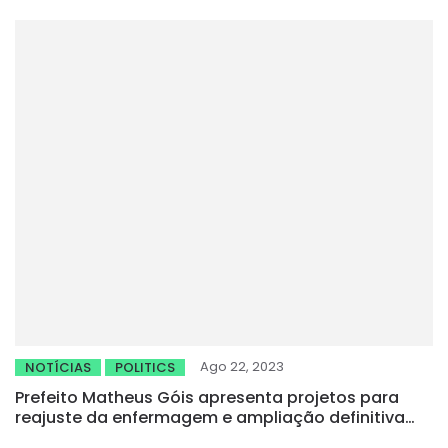
Ago 22, 2023
NOTÍCIAS
POLITICS
Prefeito Matheus Góis apresenta projetos para
reajuste da enfermagem e ampliação definitiva
dos professores de Pedra Branca