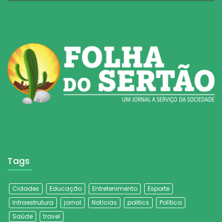
Tags
Cidades
Educação
Entretenimento
Esporte
Infraestrutura
jornal
Notícias
politics
Política
Saúde
travel