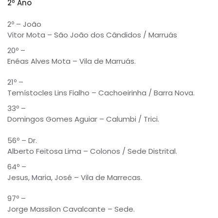
2º Ano
2º – João
Vitor Mota – São João dos Cândidos / Marruás
20º –
Enéas Alves Mota – Vila de Marruás.
21º –
Temístocles Lins Fialho – Cachoeirinha / Barra Nova.
33º –
Domingos Gomes Aguiar – Calumbi / Trici.
56º – Dr.
Alberto Feitosa Lima – Colonos / Sede Distrital.
64º –
Jesus, Maria, José – Vila de Marrecas.
97º –
Jorge Massilon Cavalcante – Sede.