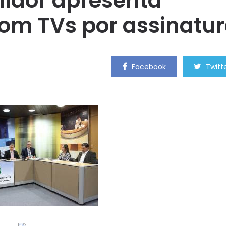
idor apresenta
om TVs por assinatu
Facebook
Twitt