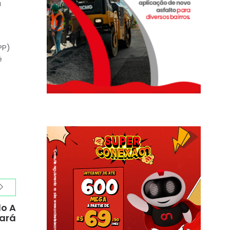
a
PP)
é
do A
eará