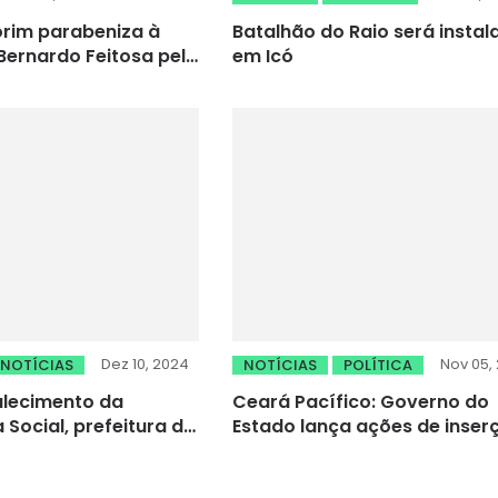
rim parabeniza à
Batalhão do Raio será instal
ernardo Feitosa pelo
em Icó
 de nascimento do
dor
Dez 10, 2024
Nov 05, 
NOTÍCIAS
NOTÍCIAS
POLÍTICA
alecimento da
Ceará Pacífico: Governo do
 Social, prefeitura de
Estado lança ações de inser
aliza Semana do
de egressos do sistema
penitenciário no mercado de