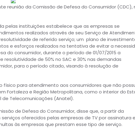
rante reunião da Comissão de Defesa do Consumidor (CDC), 
da pelas instituições estabelece que as empresas se
dimentos realizados através de seu Serviço de Atendimen
solutividade de referido serviço; um plano de investiment
tos e esforços realizados na tentativa de evitar a necessi
sa do consumidor, durante o período de 01/07/2015 a
s de resolutividade de 50% no SAC e 30% nas demandas
idor, para o período citado, visando à resolução de
aço físico para atendimento aos consumidores que não pos
em Fortaleza e Região Metropolitana, como o interior do Est
l de Telecomunicações (Anatel).
issão de Defesa do Consumidor, disse que, a partir da
s serviços oferecidos pelas empresas de TV por assinatura 
ltas às empresas que prestam esse tipo de serviço.