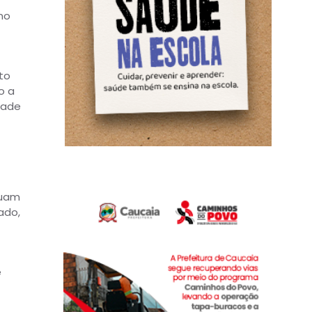
no
to
o a
dade
suam
ado,
e