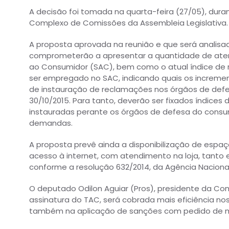
A decisão foi tomada na quarta-feira (27/05), du
Complexo de Comissões da Assembleia Legislativa.
A proposta aprovada na reunião e que será analisa
comprometerão a apresentar a quantidade de aten
ao Consumidor (SAC), bem como o atual índice de re
ser empregado no SAC, indicando quais os incremen
de instauração de reclamações nos órgãos de defe
30/10/2015. Para tanto, deverão ser fixados índice
instauradas perante os órgãos de defesa do consum
demandas.
A proposta prevê ainda a disponibilização de esp
acesso à internet, com atendimento na loja, tanto 
conforme a resolução 632/2014, da Agência Naciona
O deputado Odilon Aguiar (Pros), presidente da Com
assinatura do TAC, será cobrada mais eficiência no
também na aplicação de sanções com pedido de mu