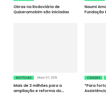
Obras na Rodoviária de
Naumi Amo
Quixeramobim são iniciadas
Fundação B
centenário
seu funda
Maio 07, 2015
NOTÍCIAS
CIDADES
Mais de 3 milhões para a
*Para fort
ampliação e reforma do
Assistência
hospital municipal de Orós,
Quixadá re
garante o prefeito Simão Pedro
SUAS*