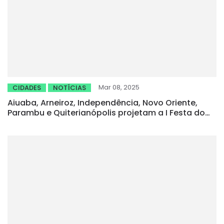
Mar 08, 2025
CIDADES
NOTÍCIAS
Aiuaba, Arneiroz, Independência, Novo Oriente,
Parambu e Quiterianópolis projetam a I Festa do
Cordeiro dos Inhamuns com apoio da FAEC