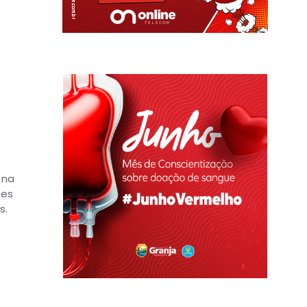
 na
tes
s.