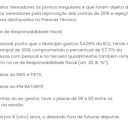
los Vereadores os pontos irregulares e que foram objeto 
os Vereadores pela reprovação das contas de 2018 e rejeiç
ares destacados no Parecer Técnico:
i de Responsabilidade Fiscal;
ssoal, posto que o Município gastou 54,09% da RCL, tendo 
nicipal de 2018, comprometido o percentual de 57,71% da
pesas com pessoal e no terceiro quadrimestre também ro
 na Lei de Responsabilidade Fiscal (art. 20, III, “b”);
árias ao INSS e FGTS;
rias ao IPM BATURITÉ;
ntas do ex-gestor, teve o placar de 09 a 03 entre os
 na sessão.
l por 8 (oito) anos, o deixando fora de futuras disputas