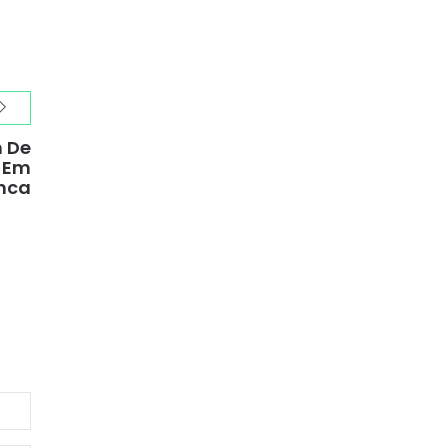
m De
s Em
nca