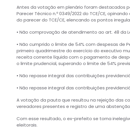
Antes da votação em plenário foram destacados pe
Parecer Técnico n.º 0349/2022 do TCE/CE, opinando 
do parecer do TCE/CE, elencando os pontos irregul
• Não comprovação de atendimento ao art. 48 da Le
• Não cumprido o limite de 54% com despesas de Pe
primeiro quadrimestre do exercício do executivo mu
receita corrente líquida com o pagamento de des
o limite prudencial, superando o limite de 54% previsto
• Não repasse integral das contribuições previdenci
• Não repasse integral das contribuições previdenciá
A votação da pauta que resultou na rejeição das co
vereadores presentes e registro de uma abstenção
Com esse resultado, o ex-prefeito se torna inelegíve
eleitorais.