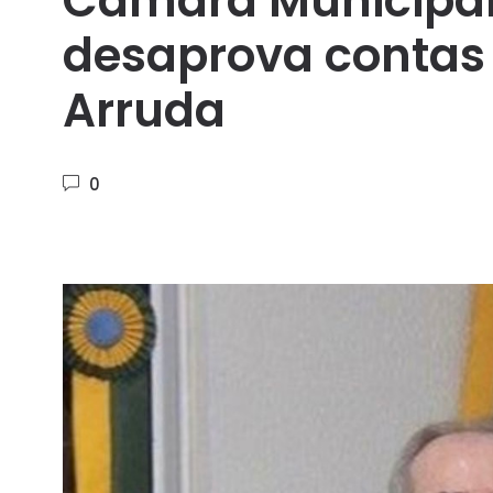
Câmara Municipal 
desaprova contas 
Arruda
0