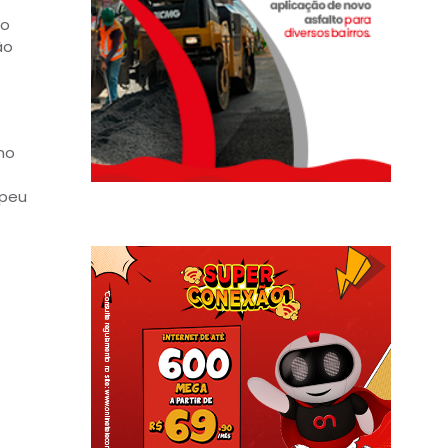
do
ão
no
mpeu