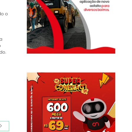
do o
a
o
do.