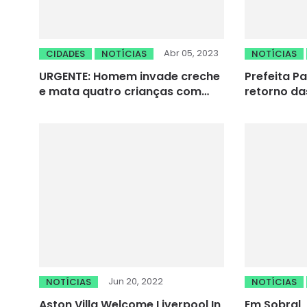
Abr 05, 2023
CIDADES
NOTÍCIAS
NOTÍCIAS
URGENTE: Homem invade creche
Prefeita Pa
e mata quatro crianças com
retorno da
uma machadinha
Tauá
Jun 20, 2022
NOTÍCIAS
NOTÍCIAS
Aston Villa Welcome Liverpool In
Em Sobral,