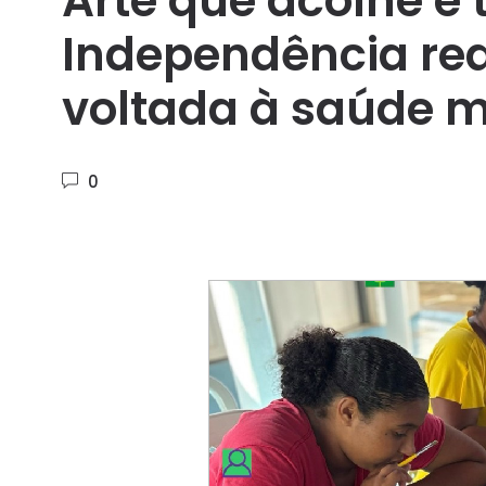
Arte que acolhe e 
Independência real
voltada à saúde m
0