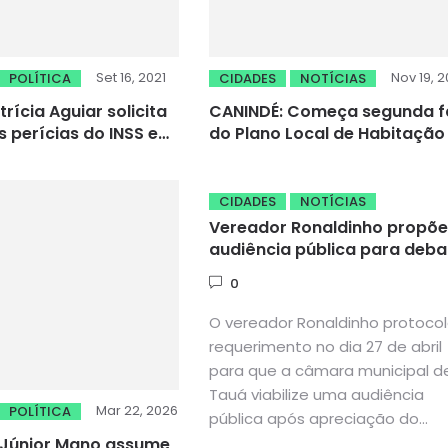
Set 16, 2021
Nov 19, 2
POLÍTICA
CIDADES
NOTÍCIAS
trícia Aguiar solicita
CANINDÉ: Começa segunda f
s perícias do INSS em
do Plano Local de Habitação
CIDADES
NOTÍCIAS
Vereador Ronaldinho propõe
audiência pública para deba
a sanção ou não da redução
0
IPTU, ISSQN e CIP em Tauá
O vereador Ronaldinho protoco
requerimento no dia 27 de abril
para que a câmara municipal d
Tauá viabilize uma audiência
Mar 22, 2026
POLÍTICA
pública após apreciação do...
 Júnior Mano assume