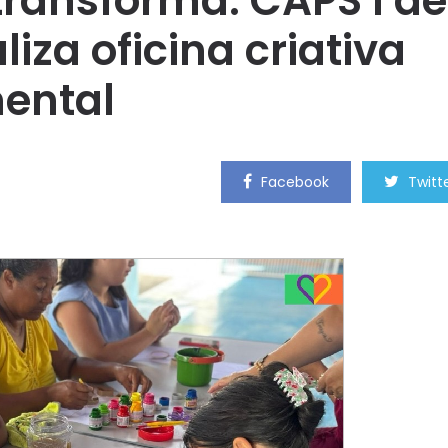
transforma: CAPS I de
iza oficina criativa
ental
Facebook
Twitt