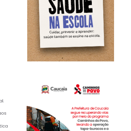
l.
aos
tica