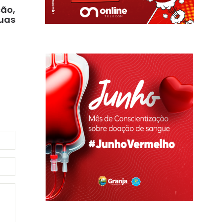
ção,
Ruas