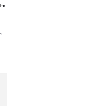
ito
a