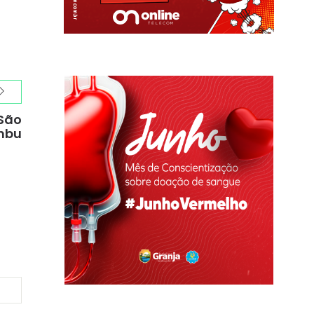
 São
mbu