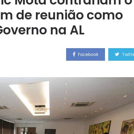
ic Mota contrariam o
pam de reunião como
Governo na AL
Facebook
Twitt