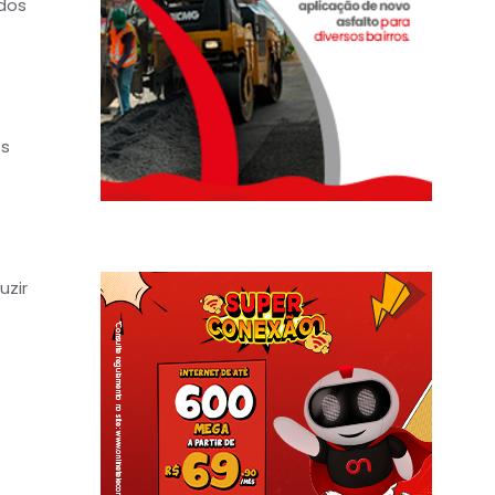
dos
ós
uzir