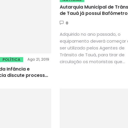
Autarquia Municipal de Trâns
de Tauá já possui Bafômetro
0
Adquirido no ano passado, o
equipamento deverá começar 
ser utilizado pelos Agentes de
Trânsito de Tauá, para tirar de
Ago 21, 2019
POLÍTICA
circulação os motoristas que...
a Infância e
ia discute processo
 dos conselheiros
de Fortaleza