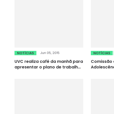
Jun 05, 2015
NOTÍCIAS
NOTÍCIAS
UVC realiza café da manhã para
Comissão d
apresentar o plano de trabalho
Adolescênc
e ações da entidade para o
de escolha
biênio 2015/2017
tutelares 