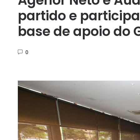
Agenor Neto e Aud
partido e partici
base de apoio do 
0