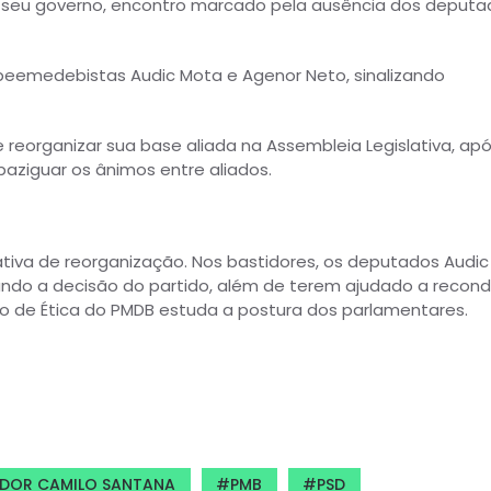
seu governo, encontro marcado pela ausência dos deputa
peemedebistas Audic Mota e Agenor Neto, sinalizando
 reorganizar sua base aliada na Assembleia Legislativa, ap
aziguar os ânimos entre aliados.
va de reorganização. Nos bastidores, os deputados Audic
ndo a decisão do partido, além de terem ajudado a recond
ho de Ética do PMDB estuda a postura dos parlamentares.
DOR CAMILO SANTANA
PMB
PSD