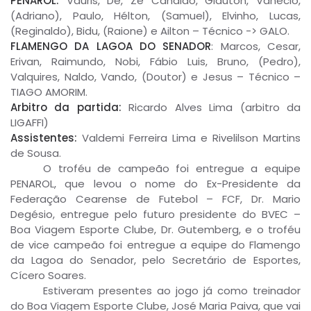
PENAROL:
Vauris, Dé, Zé Cândido, Glauton, Vanécio,
(Adriano), Paulo, Hélton, (Samuel), Elvinho, Lucas,
(Reginaldo), Bidu, (Raione) e Ailton – Técnico -> GALO.
FLAMENGO DA LAGOA DO SENADOR
: Marcos, Cesar,
Erivan, Raimundo, Nobi, Fábio Luis, Bruno, (Pedro),
Valquires, Naldo, Vando, (Doutor) e Jesus – Técnico –
TIAGO AMORIM.
Arbitro da partida:
Ricardo Alves Lima (arbitro da
LIGAFFI)
Assistentes:
Valdemi Ferreira Lima e Rivelilson Martins
de Sousa.
O troféu de campeão foi entregue a equipe
PENAROL, que levou o nome do Ex-Presidente da
Federação Cearense de Futebol – FCF, Dr. Mario
Degésio, entregue pelo futuro presidente do BVEC –
Boa Viagem Esporte Clube, Dr. Gutemberg, e o troféu
de vice campeão foi entregue a equipe do Flamengo
da Lagoa do Senador, pelo Secretário de Esportes,
Cícero Soares.
Estiveram presentes ao jogo já como treinador
do Boa Viagem Esporte Clube, José Maria Paiva, que vai