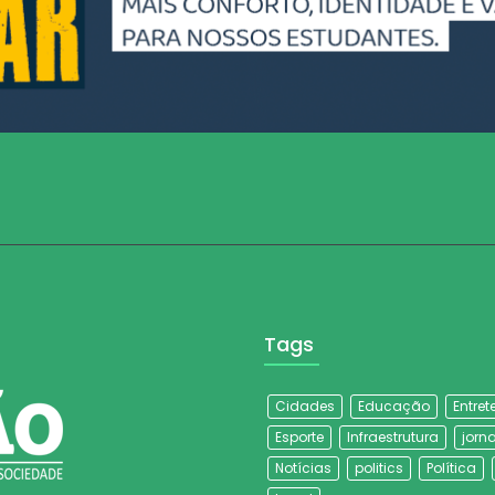
Tags
Cidades
Educação
Entre
Esporte
Infraestrutura
jorna
Notícias
politics
Política