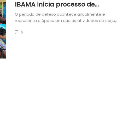
IBAMA inicia processo de
informação em Camocim
O período de defeso acontece anualmente e
representa a época em que as atividades de caça,
coleta e pesca...
0