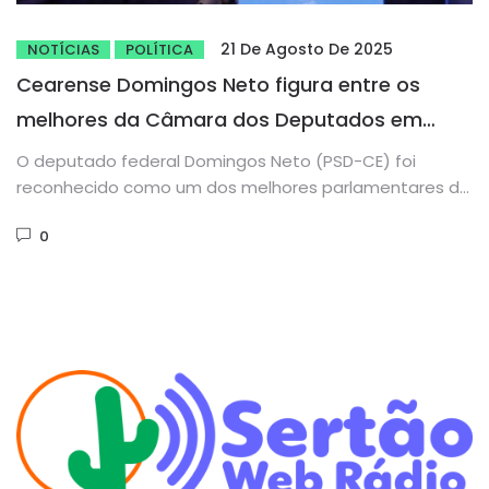
21 De Agosto De 2025
NOTÍCIAS
POLÍTICA
Cearense Domingos Neto figura entre os
melhores da Câmara dos Deputados em
premiação nacional
O deputado federal Domingos Neto (PSD-CE) foi
reconhecido como um dos melhores parlamentares da
Câmara dos Deputados em 2025...
0