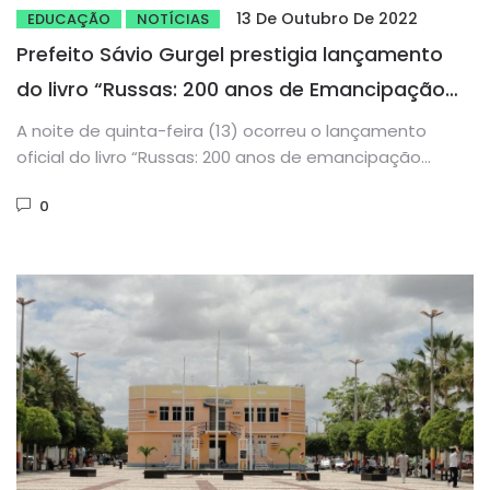
13 De Outubro De 2022
EDUCAÇÃO
NOTÍCIAS
Prefeito Sávio Gurgel prestigia lançamento
do livro “Russas: 200 anos de Emancipação
Política”
A noite de quinta-feira (13) ocorreu o lançamento
oficial do livro “Russas: 200 anos de emancipação
política”, em sua...
0