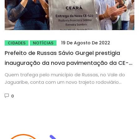
19 De Agosto De 2022
CIDADES
NOTÍCIAS
Prefeito de Russas Sávio Gurgel prestigia
inauguração da nova pavimentação da CE-
522 com a presença da governadora Izolda
Quem trafega pelo município de Russas, no Vale do
Cela
Jaguaribe, conta com um novo trajeto rodoviário
pavimentado. A governadora...
0