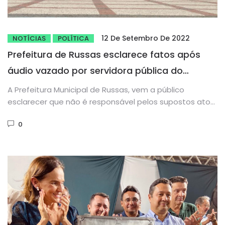
12 De Setembro De 2022
NOTÍCIAS
POLÍTICA
Prefeitura de Russas esclarece fatos após
áudio vazado por servidora pública do
município
A Prefeitura Municipal de Russas, vem a público
esclarecer que não é responsável pelos supostos atos
delitivos praticados pela...
0