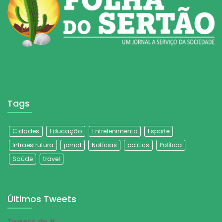
Tags
Cidades
Educação
Entretenimento
Esporte
Infraestrutura
jornal
Notícias
politics
Política
Saúde
travel
Últimos Tweets
Tweets de #