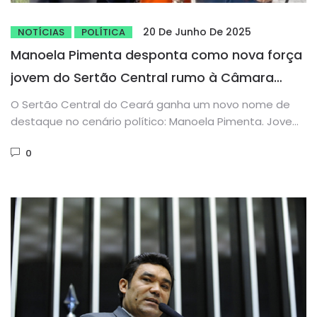
20 De Junho De 2025
NOTÍCIAS
POLÍTICA
Manoela Pimenta desponta como nova força
jovem do Sertão Central rumo à Câmara
Federal
O Sertão Central do Ceará ganha um novo nome de
destaque no cenário político: Manoela Pimenta. Jovem,
determinada e com...
0