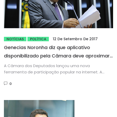
12 De Setembro De 2017
NOTÍCIAS
POLÍTICA
Genecias Noronha diz que aplicativo
disponibilizado pela Câmara deve aproximar
ainda mais o congresso do cidadão
A Câmara dos Deputados lançou uma nova
ferramenta de participação popular na internet. A
“Pauta Participativa” vai permitir ao...
0