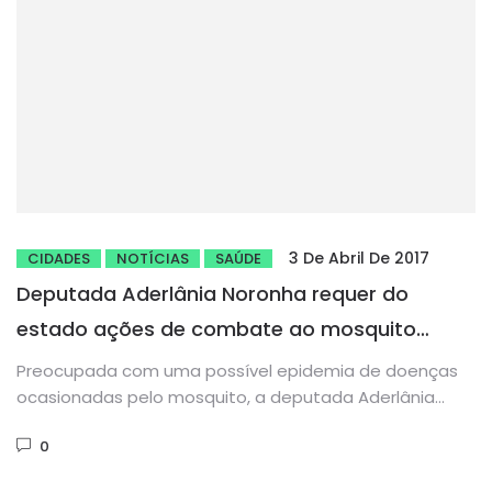
3 De Abril De 2017
CIDADES
NOTÍCIAS
SAÚDE
Deputada Aderlânia Noronha requer do
estado ações de combate ao mosquito
Aedes Aegypti
Preocupada com uma possível epidemia de doenças
ocasionadas pelo mosquito, a deputada Aderlânia
Noronha (SD) apresentou requerimento que pede...
0