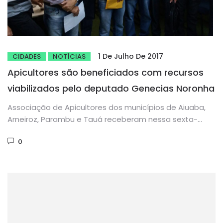
1 De Julho De 2017
CIDADES
NOTÍCIAS
Apicultores são beneficiados com recursos
viabilizados pelo deputado Genecias Noronha
Associação de Apicultores dos municípios de Aiuaba,
Arneiroz, Parambu e Tauá receberam nessa sexta-
feira, 30, na sede do INCRA,...
0