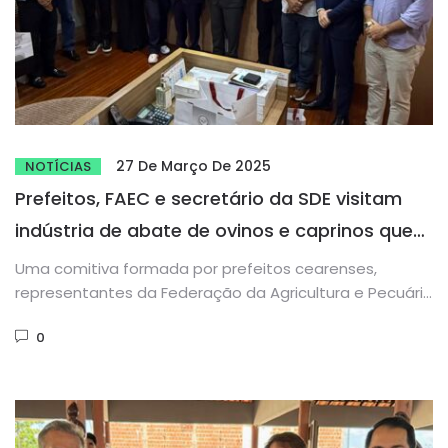
27 De Março De 2025
NOTÍCIAS
Prefeitos, FAEC e secretário da SDE visitam
indústria de abate de ovinos e caprinos que
deve ser implantada no Ceará
Uma comitiva formada por prefeitos cearenses,
representantes da Federação da Agricultura e Pecuária
do Estado do Ceará (FAEC) e...
0