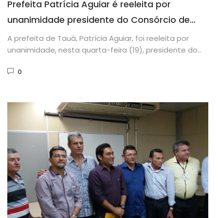
Prefeita Patrícia Aguiar é reeleita por
unanimidade presidente do Consórcio de
Saúde da Microrregião de Tauá
A prefeita de Tauá, Patrícia Aguiar, foi reeleita por
unanimidade, nesta quarta-feira (19), presidente do
Consórcio Público de Saúde...
0