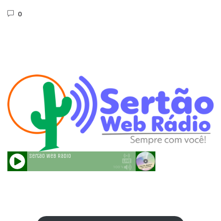
vice-prefeita do...
0