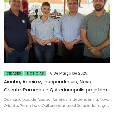
8 De Março De 2025
CIDADES
NOTÍCIAS
Aiuaba, Arneiroz, Independência, Novo
Oriente, Parambu e Quiterianópolis projetam
a I Festa do Cordeiro dos Inhamuns com
Os municípios de Aiuaba, Arneiroz, Independência, Novo
apoio da FAEC
Oriente, Parambu e Quiterianópolisestão unindo forças
para a realização da I Festa do Cordeiro...