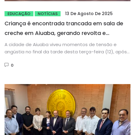
13 De Agosto De 2025
EDUCAÇÃO
NOTÍCIAS
Criança é encontrada trancada em sala de
creche em Aiuaba, gerando revolta e
preocupação
A cidade de Aiuaba viveu momentos de tensão e
angústia no final da tarde desta terça-feira (12), após
o...
0