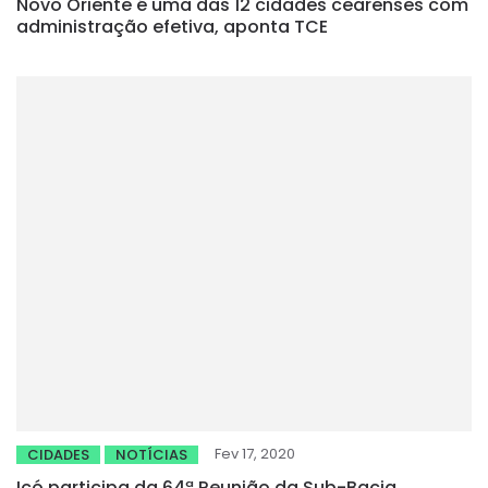
Novo Oriente é uma das 12 cidades cearenses com
administração efetiva, aponta TCE
Fev 17, 2020
CIDADES
NOTÍCIAS
Icó participa da 64ª Reunião da Sub-Bacia