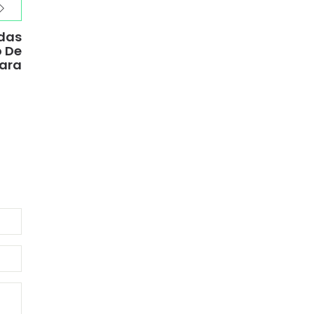
odas
o De
ara