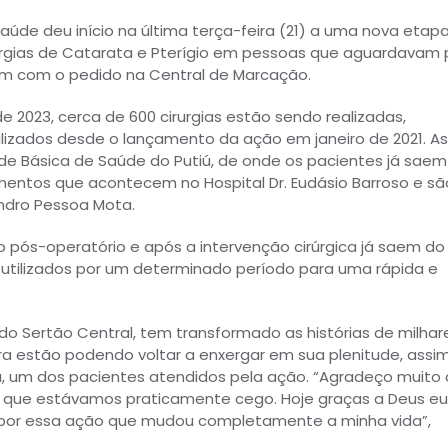
aúde deu início na última terça-feira (21) a uma nova etap
urgias de Catarata e Pterígio em pessoas que aguardavam 
am com o pedido na Central de Marcação.
 2023, cerca de 600 cirurgias estão sendo realizadas,
lizados desde o lançamento da ação em janeiro de 2021. As
ade Básica de Saúde do Putiú, de onde os pacientes já saem
entos que acontecem no Hospital Dr. Eudásio Barroso e sã
ndro Pessoa Mota.
s-operatório e após a intervenção cirúrgica já saem do
r utilizados por um determinado período para uma rápida e
do Sertão Central, tem transformado as histórias de milhar
ura estão podendo voltar a enxergar em sua plenitude, assi
um dos pacientes atendidos pela ação. “Agradeço muito 
dos que estávamos praticamente cego. Hoje graças a Deus eu
 por essa ação que mudou completamente a minha vida”,