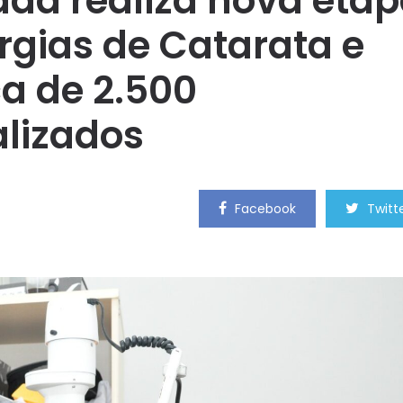
adá realiza nova eta
rgias de Catarata e
a de 2.500
lizados
Facebook
Twitt