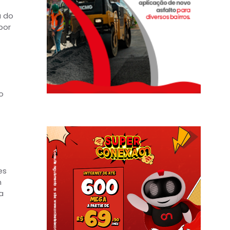
a do
por
o
es
m
a