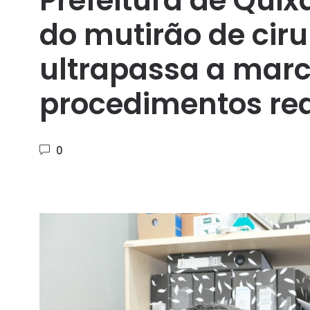
Prefeitura de Quix
do mutirão de ciru
ultrapassa a marc
procedimentos rea
0