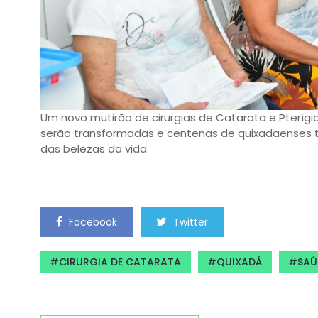
Um novo mutirão de cirurgias de Catarata e Pterígio
serão transformadas e centenas de quixadaenses te
das belezas da vida.
Facebook
Twitter
CIRURGIA DE CATARATA
QUIXADÁ
SAÚ