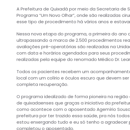
A Prefeitura de Quixadá por meio da Secretaria de S
Programa “Um Novo Olhar”, onde são realizadas cir
esse tipo de procedimento há vários anos e estav
Nessa nova etapa do programa, a primeira do ano de
ultrapassando a marca de 2.500 procedimentos rea
avaliações pré-operatórias são realizadas na Unid
com data e horários agendados para seus procedim
realizadas pela equipe do renomado Médico Dr. Lea
Todos os pacientes recebem um acompanhamento pó
local com um colírio e óculos escuro que devem se
completa recuperação.
O programa idealizado de forma pioneira na região 
de quixadaenses que graças a iniciativa da prefeit
como acontece com o aposentado Agemírio Sousa, 
prefeitura por ter trazido essa saúde, pra nós to
estou enxergando tudo e eu só tenho a agradecer
completou o aposentado.