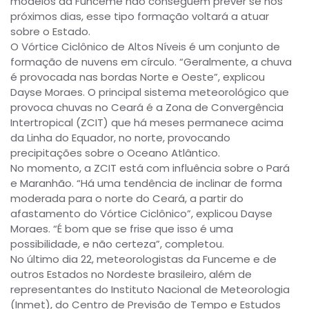
modelos da Funceme não conseguem prever se nos
próximos dias, esse tipo formação voltará a atuar
sobre o Estado.
O Vórtice Ciclônico de Altos Níveis é um conjunto de
formação de nuvens em círculo. “Geralmente, a chuva
é provocada nas bordas Norte e Oeste”, explicou
Dayse Moraes. O principal sistema meteorológico que
provoca chuvas no Ceará é a Zona de Convergência
Intertropical (ZCIT) que há meses permanece acima
da Linha do Equador, no norte, provocando
precipitações sobre o Oceano Atlântico.
No momento, a ZCIT está com influência sobre o Pará
e Maranhão. “Há uma tendência de inclinar de forma
moderada para o norte do Ceará, a partir do
afastamento do Vórtice Ciclônico”, explicou Dayse
Moraes. “É bom que se frise que isso é uma
possibilidade, e não certeza”, completou.
No último dia 22, meteorologistas da Funceme e de
outros Estados no Nordeste brasileiro, além de
representantes do Instituto Nacional de Meteorologia
(Inmet), do Centro de Previsão de Tempo e Estudos