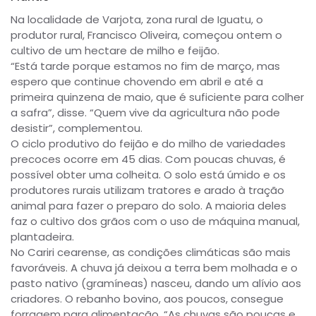
Na localidade de Varjota, zona rural de Iguatu, o
produtor rural, Francisco Oliveira, começou ontem o
cultivo de um hectare de milho e feijão.
“Está tarde porque estamos no fim de março, mas
espero que continue chovendo em abril e até a
primeira quinzena de maio, que é suficiente para colher
a safra”, disse. “Quem vive da agricultura não pode
desistir”, complementou.
O ciclo produtivo do feijão e do milho de variedades
precoces ocorre em 45 dias. Com poucas chuvas, é
possível obter uma colheita. O solo está úmido e os
produtores rurais utilizam tratores e arado à tração
animal para fazer o preparo do solo. A maioria deles
faz o cultivo dos grãos com o uso de máquina manual,
plantadeira.
No Cariri cearense, as condições climáticas são mais
favoráveis. A chuva já deixou a terra bem molhada e o
pasto nativo (gramíneas) nasceu, dando um alívio aos
criadores. O rebanho bovino, aos poucos, consegue
forragem para alimentação. “As chuvas são poucas e