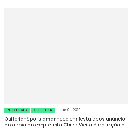
Jun 01, 2018
NOTÍCIAS
POLÍTICA
Quiterianópolis amanhece em festa após anúncio
do apoio do ex-prefeito Chico Vieira à reeleição de
Aderlânia e Genecias Noronha