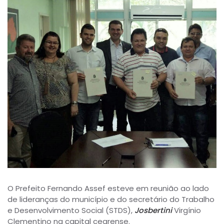
O Prefeito Fernando Assef esteve em reunião ao lado
de lideranças do município e do secretário do Trabalho
e Desenvolvimento Social (STDS),
Josbertini
Virgínio
Clementino na capital cearense.