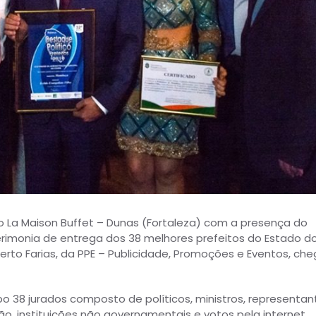
o La Maison Buffet – Dunas (Fortaleza) com a presença do
rimonia de entrega dos 38 melhores prefeitos do Estado d
erto Farias, da PPE – Publicidade, Promoções e Eventos, che
po 38 jurados composto de políticos, ministros, representan
ão, instituições não governamentais e votos pela internet