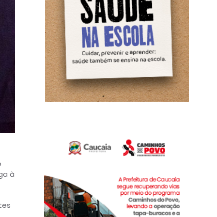
o
ga à
tes