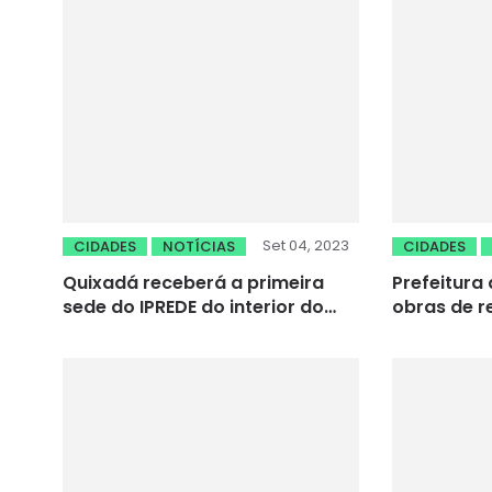
Set 04, 2023
CIDADES
NOTÍCIAS
CIDADES
Quixadá receberá a primeira
Prefeitura
sede do IPREDE do interior do
obras de 
Estado; investimento será de
estradas
cerca de R$ 8 milhões