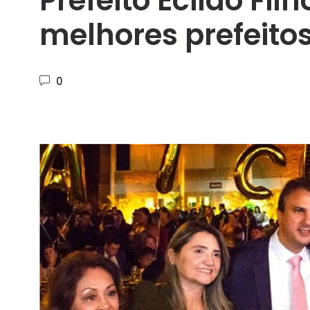
Prefeito Ecildo Filh
melhores prefeito
0