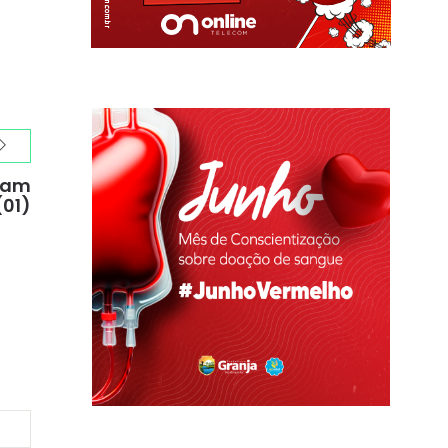
uram
(01)