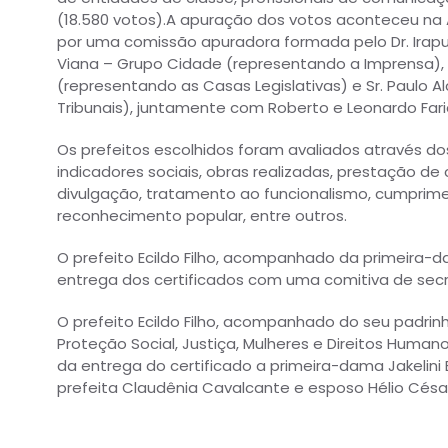
(18.580 votos).A apuração dos votos aconteceu na A
por uma comissão apuradora formada pelo Dr. Irapua
Viana – Grupo Cidade (representando a Imprensa), Sr
(representando as Casas Legislativas) e Sr. Paulo A
Tribunais), juntamente com Roberto e Leonardo Fari
Os prefeitos escolhidos foram avaliados através dos 
indicadores sociais, obras realizadas, prestação d
divulgação, tratamento ao funcionalismo, cumprim
reconhecimento popular, entre outros.
O prefeito Ecildo Filho, acompanhado da primeira-d
entrega dos certificados com uma comitiva de secre
O prefeito Ecildo Filho, acompanhado do seu padrin
Proteção Social, Justiça, Mulheres e Direitos H
da entrega do certificado a primeira-dama Jakelini B
prefeita Claudênia Cavalcante e esposo Hélio Césa