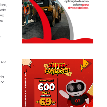
bro,
ônio
iva
os
,
a de
 da
nto