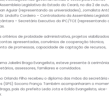
ssembleia Legislativa do Estado do Ceará, no dia 2 de outu
n Aguiar (representando as universidades), Jornalista Ant
. Lindolfo Cordeiro – Controladoria da Assembleia Legislat
lcântara – Secretário Executivo do IPC/TCE (representando 
as.
critérios de probidade administrativa, projetos viabilizados
e contas apresentadas, convênios de cooperação técnica,
ento de promessas, capacidade de captação de recursos,
ama Jakelini Braga Evangelista, esteve presente à cerimôni
tários, assessores, familiares e convidados.
ho Orlando Filho recebeu o diploma das mãos da secretária
umanos (SPS) Socorro França. Também acompanharam o mome
raga, pais do prefeito Leda Jota e Ecildo Evangelista, vice-
r.