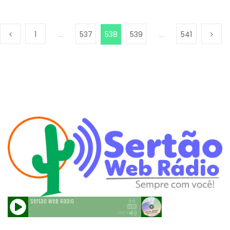
1
…
537
538
539
…
541