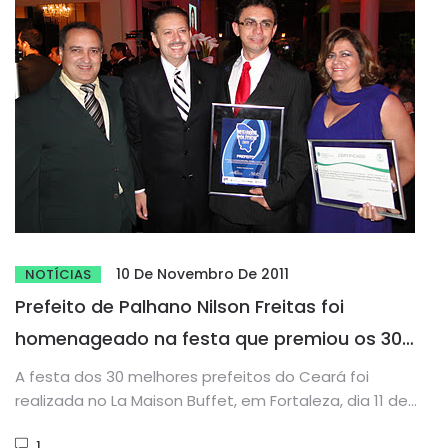
10 De Novembro De 2011
NOTÍCIAS
Prefeito de Palhano Nilson Freitas foi
homenageado na festa que premiou os 30
melhores prefeitos do Ceará
A festa dos 30 melhores prefeitos do Ceará foi
realizada no La Maison Buffet, em Fortaleza, dia 11 de...
1