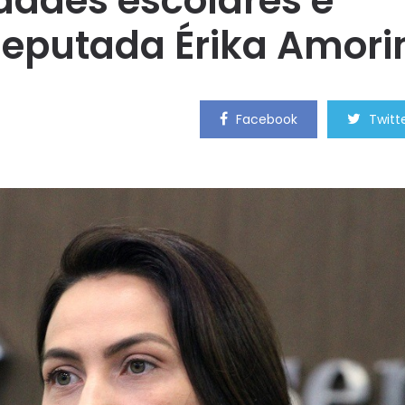
idades escolares é
a deputada Érika Amor
Facebook
Twitt