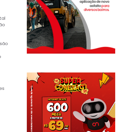
o
tal
ção
 são
o
es