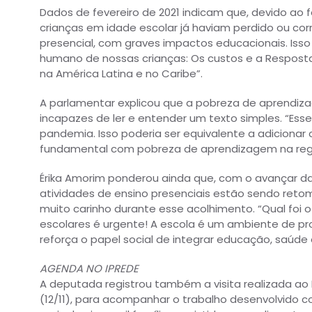
Dados de fevereiro de 2021 indicam que, devido ao
crianças em idade escolar já haviam perdido ou co
presencial, com graves impactos educacionais. Isso 
humano de nossas crianças: Os custos e a Respos
na América Latina e no Caribe”.
A parlamentar explicou que a pobreza de aprendiz
incapazes de ler e entender um texto simples. “Es
pandemia. Isso poderia ser equivalente a adicionar 
fundamental com pobreza de aprendizagem na regi
Érika Amorim ponderou ainda que, com o avançar d
atividades de ensino presenciais estão sendo reto
muito carinho durante esse acolhimento. “Qual foi 
escolares é urgente! A escola é um ambiente de p
reforça o papel social de integrar educação, saúde e
AGENDA NO IPREDE
A deputada registrou também a visita realizada ao In
(12/11), para acompanhar o trabalho desenvolvido c