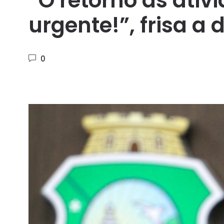
“O retorno às ativ
urgente!”, frisa 
0