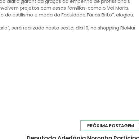
ção diária garantida graças ao empenho de profissionais
nvolvem projetos com essas famílias, como o Vai Maria,
o de estilismo e moda da Faculdade Farias Brito”, elogiou.
Maria”, será realizado nesta sexta, dia 19, no shopping RioMar
PRÓXIMA POSTAGEM
Deputada Aderlânia Noronha Particip