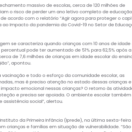
 fechamento massivo de escolas, cerca de 120 milhões de
rriam o risco de perder um ano letivo completo de educaçã
de acordo com o relatório “Agir agora para proteger o capi
ta ao Impacto da pandemia da Covid-19 no Setor de Educa
agem se caracteriza quando crianças com 10 anos de idade
se percentual pode ter aumentado de 51% para 62,5% após a
cerca de 7,6 milhões de crianças em idade escolar do ensin
ão”, apontou.
a vacinação e todo o esforço da comunidade escolar, as
madas, mas é preciso atenção no estado dessas crianças e
o impacto emocional nessas crianças? O retorno às atividad
roteção e precisa ser apoiada. O ambiente escolar também
 assistência social”, alertou.
stituto da Primeira Infância (Iprede), na última sexta-feira
om crianças e famílias em situação de vulnerabilidade. “São