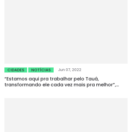
Jun 07, 2022
CIDADES
NOTÍCIAS
“Estamos aqui pra trabalhar pelo Tauá,
transformando ele cada vez mais pra melhor”,
destaca Patrícia Aguiar em dia de liberação de
obras