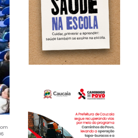
 com
06