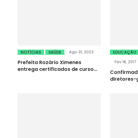
Ago 31, 2023
NOTÍCIAS
SAÚDE
EDUCAÇÃO
Prefeita Rozário Ximenes
Fev 18, 2017
entrega certificados de curso
Confirmada
técnico de saúde para Agentes
diretores-
de Saúde e de Endemias de
Canindé