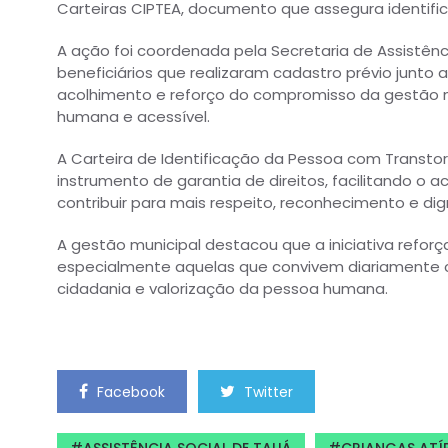
Carteiras CIPTEA, documento que assegura identifi
A ação foi coordenada pela Secretaria de Assistênc
beneficiários que realizaram cadastro prévio junt
acolhimento e reforço do compromisso da gestão m
humana e acessível.
A Carteira de Identificação da Pessoa com Transto
instrumento de garantia de direitos, facilitando o ac
contribuir para mais respeito, reconhecimento e di
A gestão municipal destacou que a iniciativa refo
especialmente aquelas que convivem diariamente c
cidadania e valorização da pessoa humana.
Facebook
Twitter
ASSISTÊNCIA SOCIAL DE TAUÁ
CRIANÇAS ATÍ