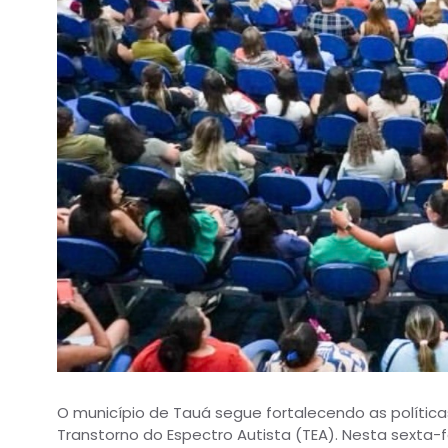
O município de Tauá segue fortalecendo as política
Transtorno do Espectro Autista (TEA). Nesta sexta-fei