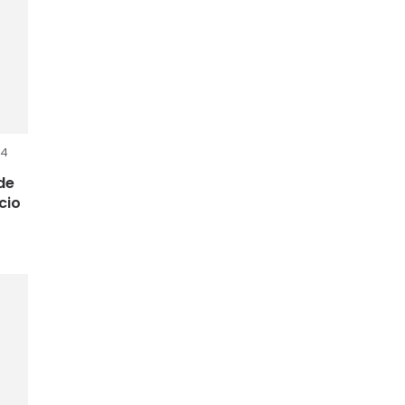
24
de
cio