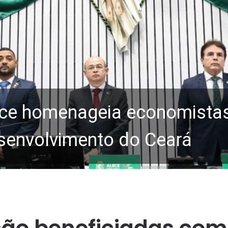
ce homenageia economistas 
senvolvimento do Ceará