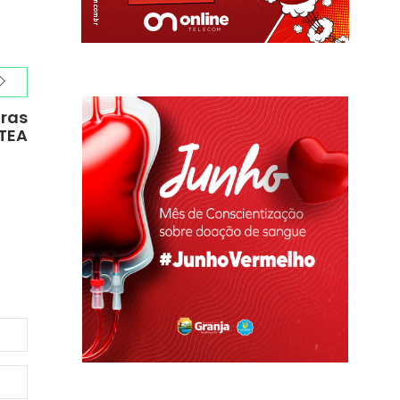
iras
 TEA