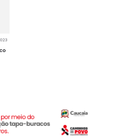
2023
ico
ção