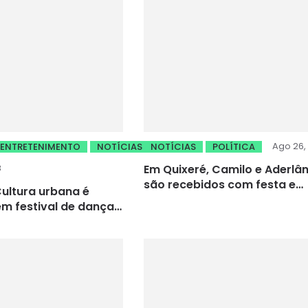
Ago 26,
ENTRETENIMENTO
NOTÍCIAS
NOTÍCIAS
POLÍTICA
8
Em Quixeré, Camilo e Aderlân
são recebidos com festa e
ultura urbana é
aponta conquistas para a
m festival de dança
região
da