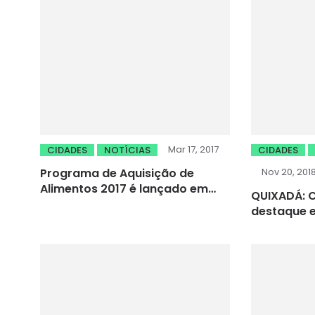
Mar 17, 2017
CIDADES
NOTÍCIAS
CIDADES
Programa de Aquisição de
Nov 20, 201
Alimentos 2017 é lançado em
QUIXADÁ: C
Caucaia; 56 entidades são
destaque e
beneficiadas
da quebra