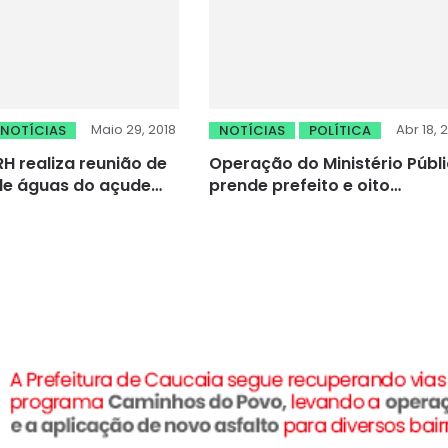
Maio 29, 2018
Abr 18, 
NOTÍCIAS
NOTÍCIAS
POLÍTICA
H realiza reunião de
Operação do Ministério Públ
de águas do açude
prende prefeito e oito
pos
secretários de Pacatuba por
irregularidades na contrata
de empresas