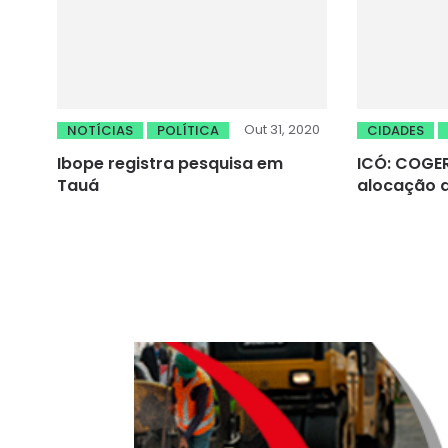
Out 31, 2020
NOTÍCIAS
POLÍTICA
CIDADES
Ibope registra pesquisa em
ICÓ: COGER
Tauá
alocação 
Lima Cam