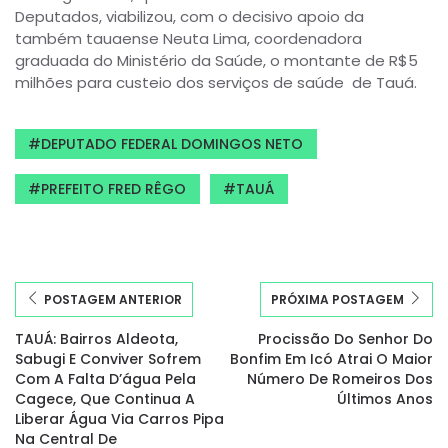
Deputados, viabilizou, com o decisivo apoio da
também tauaense Neuta Lima, coordenadora
graduada do Ministério da Saúde, o montante de R$5
milhões para custeio dos serviços de saúde
de Tauá.
DEPUTADO FEDERAL DOMINGOS NETO
PREFEITO FRED RÊGO
TAUÁ
POSTAGEM ANTERIOR
PRÓXIMA POSTAGEM
TAUÁ: Bairros Aldeota,
Procissão Do Senhor Do
Sabugi E Conviver Sofrem
Bonfim Em Icó Atrai O Maior
Com A Falta D’água Pela
Número De Romeiros Dos
Cagece, Que Continua A
Últimos Anos
Liberar Água Via Carros Pipa
Na Central De