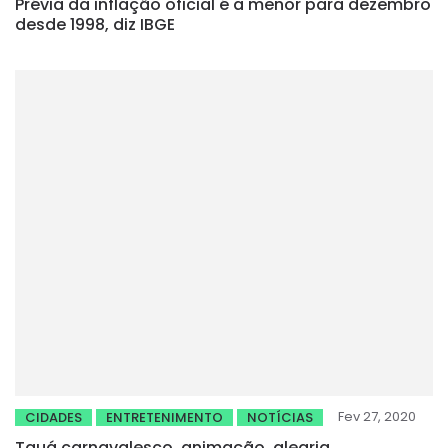
Prévia da inflação oficial é a menor para dezembro
desde 1998, diz IBGE
Fev 27, 2020
CIDADES
ENTRETENIMENTO
NOTÍCIAS
Tauá carnavalesco, animação, alegria,