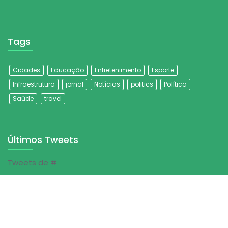
Tags
Cidades
Educação
Entretenimento
Esporte
Infraestrutura
jornal
Notícias
politics
Política
Saúde
travel
Últimos Tweets
Tweets de #
© Jornal Folha do Sertão | 2023