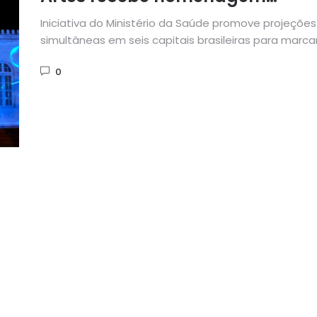
nacional às vítimas da
Iniciativa do Ministério da Saúde promove projeções
pandemia
simultâneas em seis capitais brasileiras para marca
instituição do Dia Nacional...
0