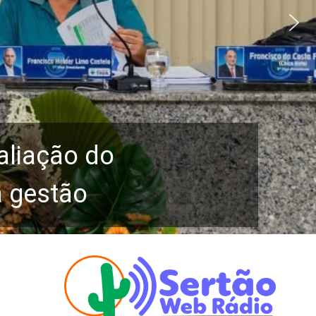
aliação do
a gestão
s