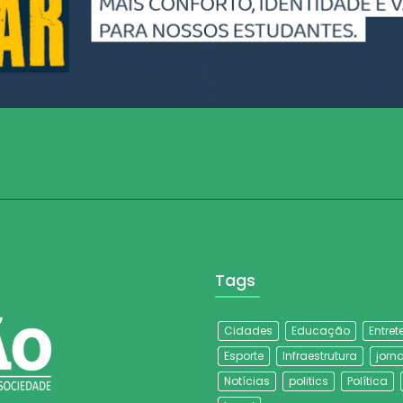
Tags
Cidades
Educação
Entre
Esporte
Infraestrutura
jorna
Notícias
politics
Política