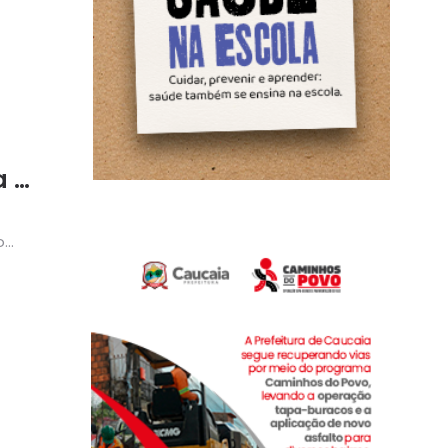
a a
o