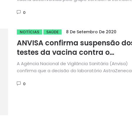
contra a Covid-19 é segura...
0
8 De Setembro De 2020
NOTÍCIAS
SAÚDE
ANVISA confirma suspensão do
testes da vacina contra o
coronavírus de Oxford
A Agência Nacional de Vigilância Sanitária (Anvisa)
confirma que a decisão do laboratório AstraZeneca
suspender os testes em...
0