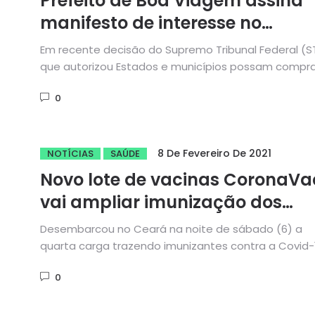
Prefeito de Boa Viagem assina
manifesto de interesse no
consórcio público para compra
Em recente decisão do Supremo Tribunal Federal (ST
de vacinas
que autorizou Estados e municípios possam compra
fornecer à população...
0
8 De Fevereiro De 2021
NOTÍCIAS
SAÚDE
Novo lote de vacinas CoronaVa
vai ampliar imunização dos
profissionais de saúde
Desembarcou no Ceará na noite de sábado (6) a
quarta carga trazendo imunizantes contra a Covid-1
O avião pousou...
0