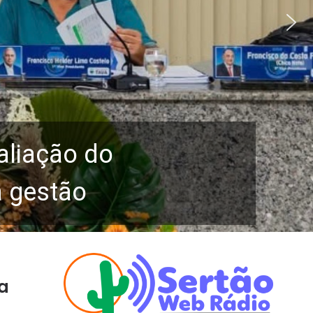
aliação do
a gestão
a