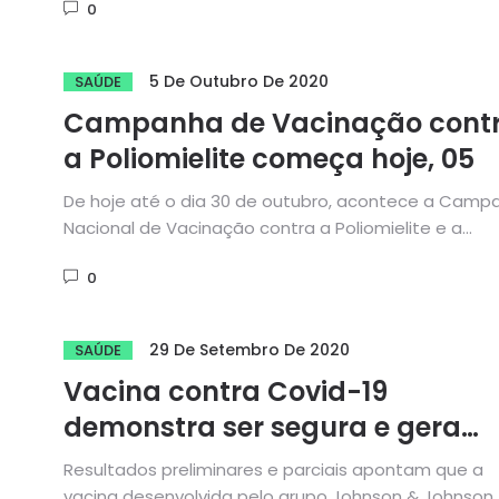
0
5 De Outubro De 2020
SAÚDE
Campanha de Vacinação cont
a Poliomielite começa hoje, 05
De hoje até o dia 30 de outubro, acontece a Camp
Nacional de Vacinação contra a Poliomielite e a...
0
29 De Setembro De 2020
SAÚDE
Vacina contra Covid-19
demonstra ser segura e gera
imunidade, apontam resultado
Resultados preliminares e parciais apontam que a
preliminares
vacina desenvolvida pelo grupo Johnson & Johnson