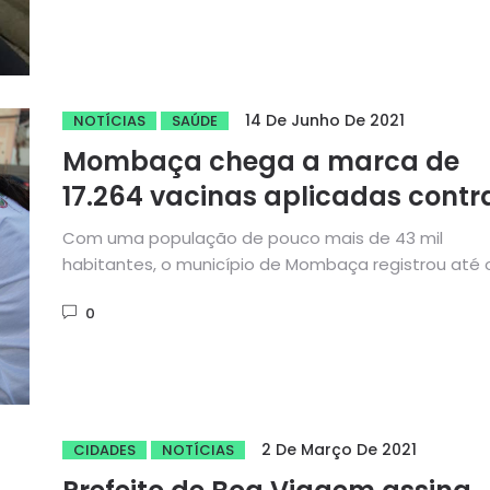
14 De Junho De 2021
NOTÍCIAS
SAÚDE
Mombaça chega a marca de
17.264 vacinas aplicadas contr
covid-19
Com uma população de pouco mais de 43 mil
habitantes, o município de Mombaça registrou até 
dia de...
0
2 De Março De 2021
CIDADES
NOTÍCIAS