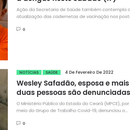
Ação da Secretaria de Saúde também contempla 
atualização das cadernetas de vacinação nos post
da sede do município...
0
4 De Fevereiro De 2022
NOTÍCIAS
SAÚDE
Wesley Safadão, esposa e mais
duas pessoas são denunciada
pelo MP em investigação sobre
O Ministério Público do Estado do Ceará (MPCE), por
fura-fila da vacina contra Covi
meio do Grupo de Trabalho Covid-19, denunciou o
cantor Wesley...
0