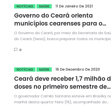
11 De Janeiro De 2021
NOTÍCIAS
SAÚDE
Governo do Ceará orienta
municípios cearenses para o
cadastro de vacinadores contr
O Governo do Ceará, por meio da Secretaria da Sa
a Covid-19
do Ceará (Sesa), busca preparar todos os municípi
cearenses...
0
16 De Dezembro De 2020
NOTÍCIAS
SAÚDE
Ceará deve receber 1,7 milhão 
doses no primeiro semestre de
2021
O governador Camilo Santana esteve em Brasília, n
manhã desta quarta-feira (16), acompanhado do
secretário-chefe da Casa Civil, Chagas...