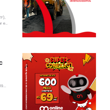
F),
r e
c
9.