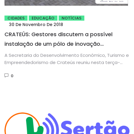
CIDADES
EDUCAÇÃO
NOTÍCIAS
30 De Novembro De 2018
CRATEÚS: Gestores discutem a possível
instalação de um pólo de inovação
tecnológica
A Secretaria do Desenvolvimento Econômico, Turismo e
Empreendedorismo de Crateús reuniu nesta terça-
feira, 23 de outubro, empresários, representantes do...
0