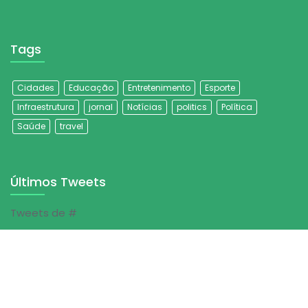
Tags
Cidades
Educação
Entretenimento
Esporte
Infraestrutura
jornal
Notícias
politics
Política
Saúde
travel
Últimos Tweets
Tweets de #
© Jornal Folha do Sertão | 2023