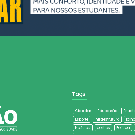
Tags
Cidades
Educação
Entre
Esporte
Infraestrutura
jorna
Notícias
politics
Política