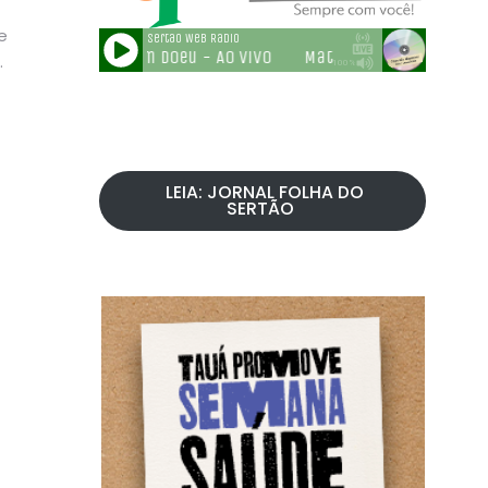
e
.
LEIA: JORNAL FOLHA DO
SERTÃO