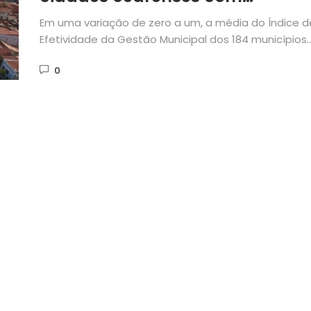
administração efetiva, aponta
Em uma variação de zero a um, a média do Índice d
TCE
Efetividade da Gestão Municipal dos 184 municípios..
0