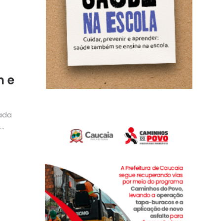
m e
ada
..