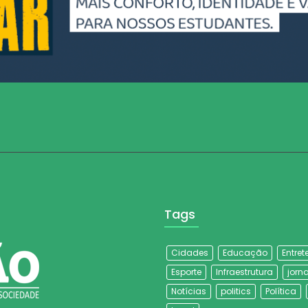
Tags
Cidades
Educação
Entre
Esporte
Infraestrutura
jorna
Notícias
politics
Política