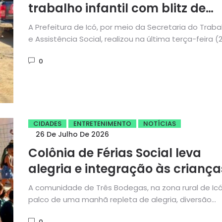
trabalho infantil com blitz de
conscientização na comunidad
A Prefeitura de Icó, por meio da Secretaria do Traba
Três Bodegas
e Assistência Social, realizou na última terça-feira (
uma...
0
CIDADES
ENTRETENIMENTO
NOTÍCIAS
26 De Julho De 2026
Colônia de Férias Social leva
alegria e integração às criança
da zona rural de Icó
A comunidade de Três Bodegas, na zona rural de Icó,
palco de uma manhã repleta de alegria, diversão...
0