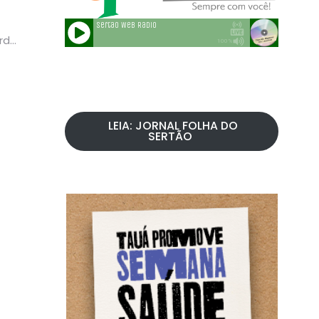
rde
LEIA: JORNAL FOLHA DO
SERTÃO