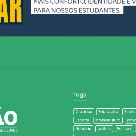
Tags
Cidades
Educação
Entre
Esporte
Infraestrutura
jorna
Notícias
politics
Política