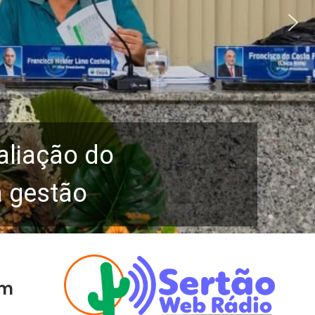
aliação do
a gestão
em