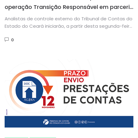
operação Transição Responsável em parceria
com o MPCE
Analistas de controle externo do Tribunal de Contas do
Estado do Ceará iniciarão, a partir desta segunda-feira
(23/11), ações...
0