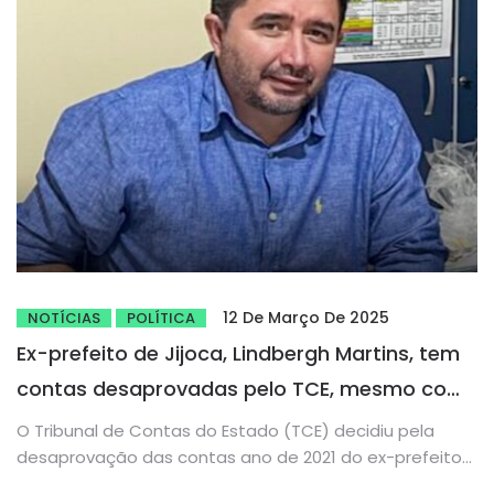
12 De Março De 2025
NOTÍCIAS
POLÍTICA
Ex-prefeito de Jijoca, Lindbergh Martins, tem
contas desaprovadas pelo TCE, mesmo com
parecer favorável do MPC
O Tribunal de Contas do Estado (TCE) decidiu pela
desaprovação das contas ano de 2021 do ex-prefeito
de Jijoca...