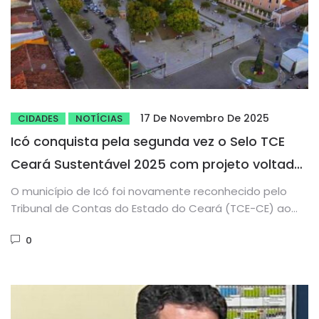
17 De Novembro De 2025
CIDADES
NOTÍCIAS
Icó conquista pela segunda vez o Selo TCE
Ceará Sustentável 2025 com projeto voltado
à educação ambiental
O município de Icó foi novamente reconhecido pelo
Tribunal de Contas do Estado do Ceará (TCE-CE) ao
receber, pela...
0